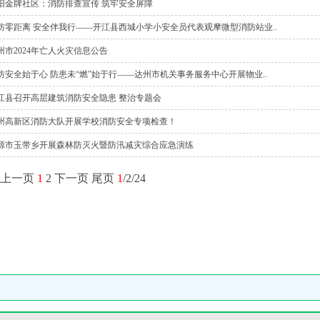
阳金牌社区：消防排查宣传 筑牢安全屏障
防零距离 安全伴我行——开江县西城小学小安全员代表观摩微型消防站业..
州市2024年亡人火灾信息公告
防安全始于心 防患未“燃”始于行——达州市机关事务服务中心开展物业..
江县召开高层建筑消防安全隐患 整治专题会
州高新区消防大队开展学校消防安全专项检查！
源市玉带乡开展森林防灭火暨防汛减灾综合应急演练
上一页
1
2
下一页
尾页
1
/2/24