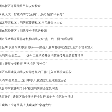
州高新区开展元旦节前安全检查
河镇人大：拧紧消防“安全阀”，点亮百姓“平安灯”
城文华街社区：消防宣传进社区 用电安全入人心
州东部经开区：消防安全演练进校园
州市民政局开展养老机构消防安全“点、线、面”管理培训
培促学 以警为戒 以演促练——渠县开展养老机构消防安全知识培训暨灭..
民消防 生命至上——达州天立学校开展消防宣传月主题教育活动
州：开展专项检查 严把消防“安全关”
川区高层建筑消防安全隐患整治工作 进入全面核查阶段
民消防 生命至上 达州中学开展消防安全月主题活动
汉县塔河镇开展“11·9”校园消防安全应急演练
防宣传月 | 通川区物业服务行业举行 2024年消防联合演练
击现场：应急队员上演现实版“穿越火线”