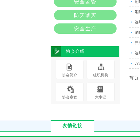
安全监管
•
朝
•
消
防灾减灾
•
达
安全生产
•
消
•
开
协会介绍
•
达
•
万
协会简介
组织机构
首页
协会章程
大事记
友情链接