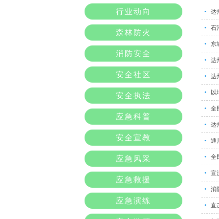
行业动向
•
达
•
石
森林防火
•
东
消防安全
•
达
安全社区
•
达
•
以
安全执法
•
全
应急科普
•
达
安全宣教
•
通
•
全
应急风采
•
宣
应急救援
•
消
应急演练
•
直